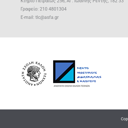
Κτήριο Πειραιώς 256, ΑΓ. Ιωάννης Ρέντης, 182 33
Γραφείο: 210 4801304
E-mail: tlc@asfa.gr
Cop