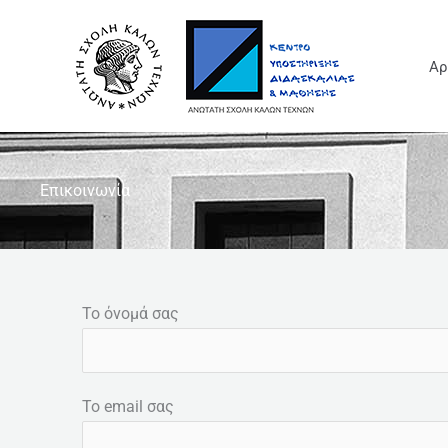
Μετάβαση
στο
Αρ
περιεχόμενο
Επικοινωνία
Το όνομά σας
Το email σας